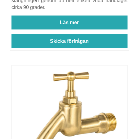
stängningen genom att helt enkelt vrida handtaget
cirka 90 grader.
Läs mer
Skicka förfrågan