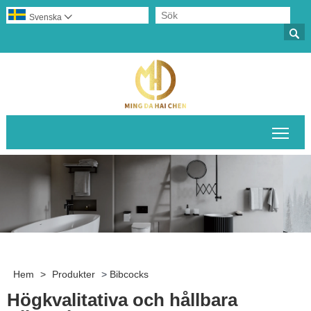
Svenska


Växl
Hem
>
Produkter
>
Bibcocks
Högkvalitativa och hållbara